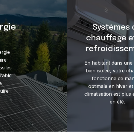
rgie
Systèmes 
chauffage e
refroidisse
ergie
ire
En habitant dans une
siles
bien isolée, votre ch
rable
fonctionne de man
e
optimale en hiver et
uire
climatisation est plus 
en été.