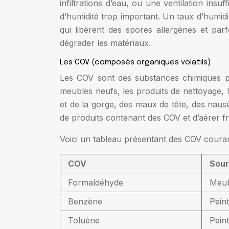
infiltrations d’eau, ou une ventilation insu
d’humidité trop important. Un taux d’humid
qui libèrent des spores allergènes et par
dégrader les matériaux.
Les COV (composés organiques volatils)
Les COV sont des substances chimiques pr
meubles neufs, les produits de nettoyage, l
et de la gorge, des maux de tête, des nausée
de produits contenant des COV et d’aérer 
Voici un tableau présentant des COV courant
COV
Sou
Formaldéhyde
Meubl
Benzène
Peint
Toluène
Pein