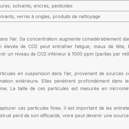
ures, solvants, encres, pesticides
lvants, vernis à ongles, produits de nettoyage
ans l’air. Sa concentration augmente considérablement d
n élevée de CO2 peut entraîner fatigue, maux de tête, 
nir un niveau de CO2 inférieur à 1000 ppm (parties par mill
rticules en suspension dans l’air, provenant de sources 
ination extérieure. Elles pénètrent profondément dans le
thme. La taille de ces particules est mesurée en microm
pturer ces particules fines. Il est important de les entre
 obstrué perd de son efficacité, voire peut devenir une sourc