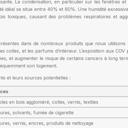
ffisante. La condensation, en particulier sur les fenêtres e
ité idéal se situe entre 40% et 60%. Une humidité excessiv
fois toxiques, causant des problèmes respiratoires et agg
ésentes dans de nombreux produits que nous utilisons a
es colles, et les parfums d’intérieur. L’exposition aux COV 
s, et augmenter le risque de certains cancers à long terme. I
fréquemment son logement.
s et leurs sources potentielles :
rces
es en bois aggloméré, colles, vernis, textiles
ures, solvants, fumée de cigarette
tures, vernis, encres, produits de nettoyage