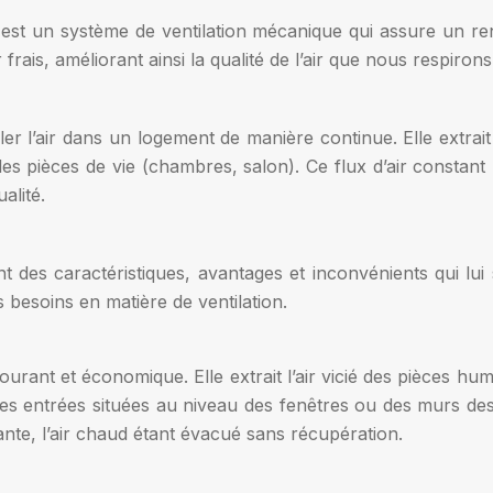
st un système de ventilation mécanique qui assure un renou
r frais, améliorant ainsi la qualité de l’air que nous respirons
r l’air dans un logement de manière continue. Elle extrait l
s les pièces de vie (chambres, salon). Ce flux d’air constan
alité.
t des caractéristiques, avantages et inconvénients qui lu
 besoins en matière de ventilation.
urant et économique. Elle extrait l’air vicié des pièces hum
r des entrées situées au niveau des fenêtres ou des murs d
nte, l’air chaud étant évacué sans récupération.