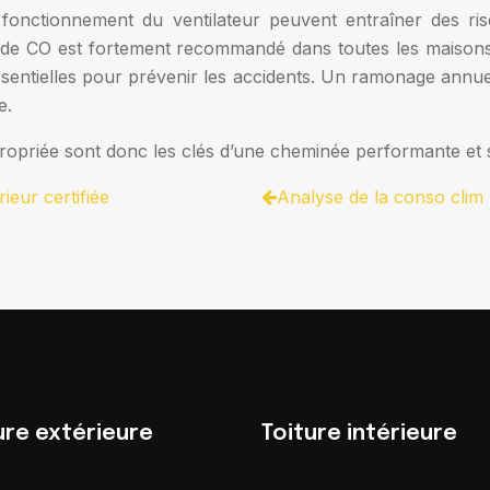
onctionnement du ventilateur peuvent entraîner des risq
de CO est fortement recommandé dans toutes les maisons 
ssentielles pour prévenir les accidents. Un ramonage annuel
e.
ppropriée sont donc les clés d’une cheminée performante et s
ieur certifiée
Analyse de la conso clim
ure extérieure
Toiture intérieure