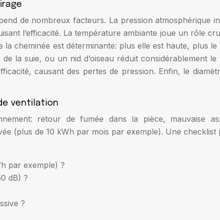
tirage
dépend de nombreux facteurs. La pression atmosphérique in
sant l’efficacité. La température ambiante joue un rôle cru
 la cheminée est déterminante: plus elle est haute, plus le t
, de la suie, ou un nid d’oiseau réduit considérablement le
efficacité, causant des pertes de pression. Enfin, le diamèt
e ventilation
onnement: retour de fumée dans la pièce, mauvaise aspir
e (plus de 10 kWh par mois par exemple). Une checklist pe
³/h par exemple) ?
50 dB) ?
ssive ?